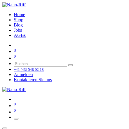
Home
Shop
Blog
Jobs
AGBs
0
0
+41 (43) 548 02 18
Anmelden
Kontaktieren Sie uns
0
0