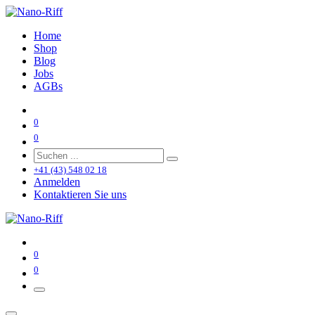
Home
Shop
Blog
Jobs
AGBs
0
0
+41 (43) 548 02 18
Anmelden
Kontaktieren Sie uns
0
0