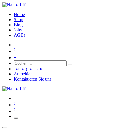
Home
Shop
Blog
Jobs
AGBs
0
0
+41 (43) 548 02 18
Anmelden
Kontaktieren Sie uns
0
0