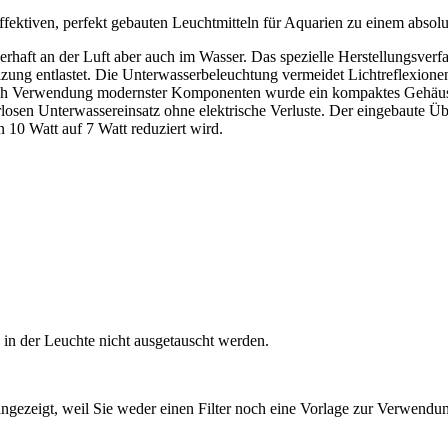
ktiven, perfekt gebauten Leuchtmitteln für Aquarien zu einem absolu
haft an der Luft aber auch im Wasser. Das spezielle Herstellungsverfah
ng entlastet. Die Unterwasserbeleuchtung vermeidet Lichtreflexionen an
 Durch Verwendung modernster Komponenten wurde ein kompaktes Gehäuse
losen Unterwassereinsatz ohne elektrische Verluste. Der eingebaute Übe
10 Watt auf 7 Watt reduziert wird.
n der Leuchte nicht ausgetauscht werden.
ngezeigt, weil Sie weder einen Filter noch eine Vorlage zur Verwendung