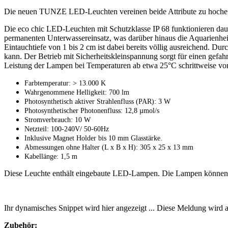
Die neuen TUNZE LED-Leuchten vereinen beide Attribute zu hocheffe
Die eco chic LED-Leuchten mit Schutzklasse IP 68 funktionieren dauer
permanenten Unterwassereinsatz, was darüber hinaus die Aquarienheizu
Eintauchtiefe von 1 bis 2 cm ist dabei bereits völlig ausreichend.
kann. Der Betrieb mit Sicherheitskleinspannung sorgt für einen gefahr
Leistung der Lampen bei Temperaturen ab etwa 25°C schrittweise von 
Farbtemperatur: > 13.000 K
Wahrgenommene Helligkeit: 700 lm
Photosynthetisch aktiver Strahlenfluss (PAR): 3 W
Photosynthetischer Photonenfluss: 12,8 µmol/s
Stromverbrauch: 10 W
Netzteil: 100-240V/ 50-60Hz
Inklusive Magnet Holder bis 10 mm Glasstärke.
Abmessungen ohne Halter (L x B x H): 305 x 25 x 13 mm
Kabellänge: 1,5 m
Diese Leuchte enthält eingebaute LED-Lampen. Die Lampen können i
Ihr dynamisches Snippet wird hier angezeigt ... Diese Meldung wird a
Zubehör: